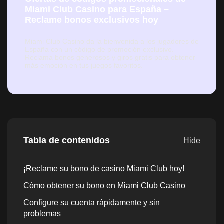
Miami Club Casino para España –
Reclame bonos exclusivos hoy
Miami Club Casino da la bienvenida a los jugadores de
España con un código de promoción exclusivo.
Reclama bonos generosos y giros gratis para obtener
más emoción en tus juegos favoritos.
Tabla de contenidos
Hide
¡Reclame su bono de casino Miami Club hoy!
Cómo obtener su bono en Miami Club Casino
Configure su cuenta rápidamente y sin
problemas