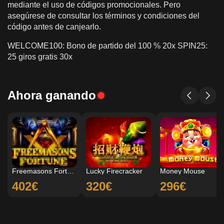
mediante el uso de códigos promocionales. Pero
asegúrese de consultar los términos y condiciones del
código antes de canjearlo.
WELCOME100: Bono de partido del 100 % 20x SPIN25:
25 giros gratis 30x
Ahora ganando
Freemasons Fortune
Lucky Firecracker
Money Mouse
402€
320€
296€