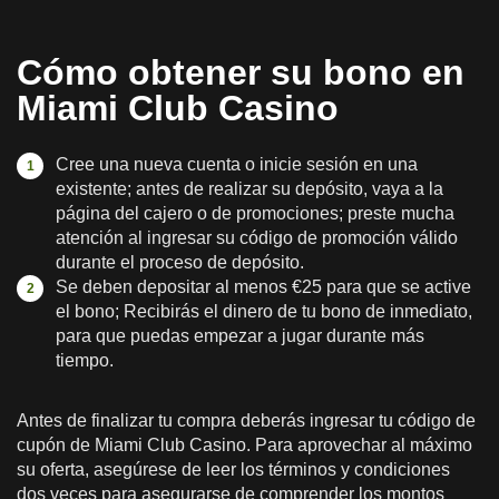
Cómo obtener su bono en
Miami Club Casino
Cree una nueva cuenta o inicie sesión en una
existente; antes de realizar su depósito, vaya a la
página del cajero o de promociones; preste mucha
atención al ingresar su código de promoción válido
durante el proceso de depósito.
Se deben depositar al menos €25 para que se active
el bono; Recibirás el dinero de tu bono de inmediato,
para que puedas empezar a jugar durante más
tiempo.
Antes de finalizar tu compra deberás ingresar tu código de
cupón de Miami Club Casino. Para aprovechar al máximo
su oferta, asegúrese de leer los términos y condiciones
dos veces para asegurarse de comprender los montos