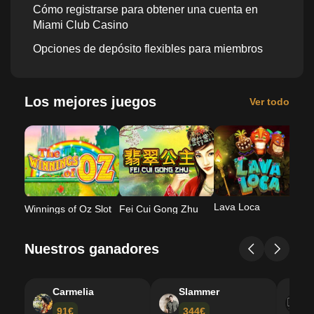
Cómo registrarse para obtener una cuenta en
Miami Club Casino
Opciones de depósito flexibles para miembros
del casino Miami Club
Retiros seguros y sencillos
Los mejores juegos
Ver todo
Diferentes formas de retirar dinero y sus límites
Los miembros que regresan al Casino Miami
Club siempre son recompensados por su lealtad
con bonificaciones y promociones continuas
Código promocional de Miami Club Casino
Lava Loca
Winnings of Oz Slot
Fei Cui Gong Zhu
C
Cómo utilizar un código de cupón en Miami Club
Casino
Nuestros ganadores
Carmelia
Slammer
A
91€
344€