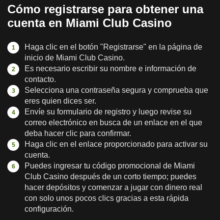
Cómo registrarse para obtener una
cuenta en Miami Club Casino
Haga clic en el botón "Registrarse" en la página de
inicio de Miami Club Casino.
Es necesario escribir su nombre e información de
contacto.
Selecciona una contraseña segura y comprueba que
eres quien dices ser.
Envíe su formulario de registro y luego revise su
correo electrónico en busca de un enlace en el que
deba hacer clic para confirmar.
Haga clic en el enlace proporcionado para activar su
cuenta.
Puedes ingresar tu código promocional de Miami
Club Casino después de un corto tiempo; puedes
hacer depósitos y comenzar a jugar con dinero real
con solo unos pocos clics gracias a esta rápida
configuración.