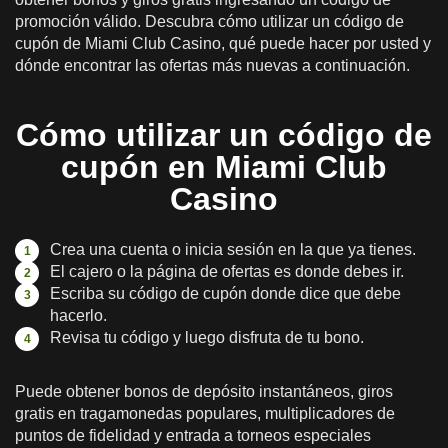
promoción válido. Descubra cómo utilizar un código de
cupón de Miami Club Casino, qué puede hacer por usted y
dónde encontrar las ofertas más nuevas a continuación.
Cómo utilizar un código de
cupón en Miami Club
Casino
Crea una cuenta o inicia sesión en la que ya tienes.
El cajero o la página de ofertas es donde debes ir.
Escriba su código de cupón donde dice que debe
hacerlo.
Revisa tu código y luego disfruta de tu bono.
Puede obtener bonos de depósito instantáneos, giros
gratis en tragamonedas populares, multiplicadores de
puntos de fidelidad y entrada a torneos especiales