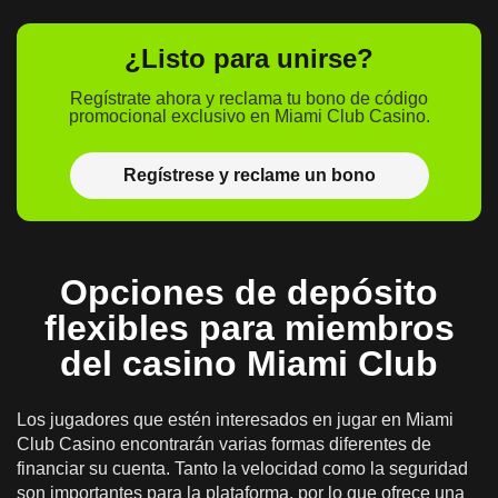
¿Listo para unirse?
Regístrate ahora y reclama tu bono de código
promocional exclusivo en Miami Club Casino.
Regístrese y reclame un bono
Opciones de depósito
flexibles para miembros
del casino Miami Club
Los jugadores que estén interesados en jugar en Miami
Club Casino encontrarán varias formas diferentes de
financiar su cuenta. Tanto la velocidad como la seguridad
son importantes para la plataforma, por lo que ofrece una