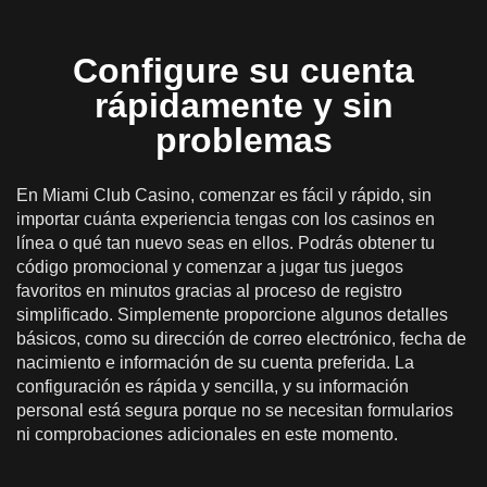
Configure su cuenta
rápidamente y sin
problemas
En Miami Club Casino, comenzar es fácil y rápido, sin
importar cuánta experiencia tengas con los casinos en
línea o qué tan nuevo seas en ellos. Podrás obtener tu
código promocional y comenzar a jugar tus juegos
favoritos en minutos gracias al proceso de registro
simplificado. Simplemente proporcione algunos detalles
básicos, como su dirección de correo electrónico, fecha de
nacimiento e información de su cuenta preferida. La
configuración es rápida y sencilla, y su información
personal está segura porque no se necesitan formularios
ni comprobaciones adicionales en este momento.