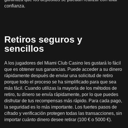
confianza.
Retiros seguros y
sencillos
A los jugadores del Miami Club Casino les gustará lo fácil
que es obtener sus ganancias. Puede acceder a su dinero
rápidamente después de enviar una solicitud de retiro
porque todo el proceso se ha simplificado para que sea
más fácil. Cuando utilizas la mayoría de los métodos de
retiro, tu dinero se envía rápidamente, por lo que puedes
disfrutar de tus recompensas más rápido. Para cada pago,
la seguridad es lo más importante. Los fuertes pasos de
cifrado y verificación protegen todas las transacciones, sin
importar cuánto dinero desee retirar (100 € o 5000 €).