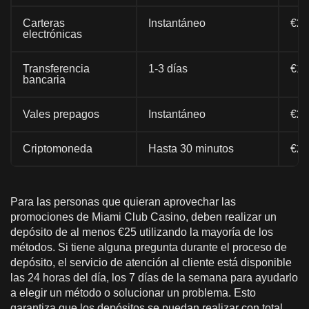
Carteras
Instantáneo
€25
electrónicas
Transferencia
1-3 días
€10
bancaria
Vales prepagos
Instantáneo
€25
Criptomoneda
Hasta 30 minutos
€25
Para las personas que quieran aprovechar las
promociones de Miami Club Casino, deben realizar un
depósito de al menos €25 utilizando la mayoría de los
métodos. Si tiene alguna pregunta durante el proceso de
depósito, el servicio de atención al cliente está disponible
las 24 horas del día, los 7 días de la semana para ayudarlo
a elegir un método o solucionar un problema. Esto
garantiza que los depósitos se puedan realizar con total