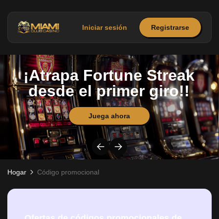
Iniciar sesión
Registrarse
¡Atrapa Fortune Streak
desde el primer giro!!
Juega ahora
Hogar
Código promocional
Ofertas de códigos promocionales de