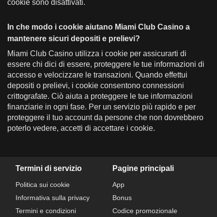
cookie sono disattivati.
In che modo i cookie aiutano Miami Club Casino a
mantenere sicuri depositi e prelievi?
Miami Club Casino utilizza i cookie per assicurarti di
essere chi dici di essere, proteggere le tue informazioni di
accesso e velocizzare le transazioni. Quando effettui
depositi o prelievi, i cookie consentono connessioni
crittografate. Ciò aiuta a proteggere le tue informazioni
finanziarie in ogni fase. Per un servizio più rapido e per
proteggere il tuo account da persone che non dovrebbero
poterlo vedere, accetti di accettare i cookie.
Termini di servizio
Pagine principali
Politica sui cookie
App
Informativa sulla privacy
Bonus
Termini e condizioni
Codice promozionale