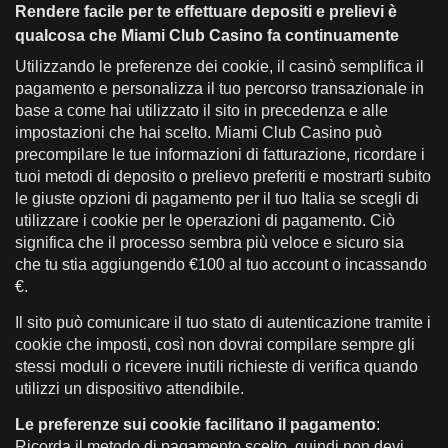
Rendere facile per te effettuare depositi e prelievi è
qualcosa che Miami Club Casino fa continuamente
Utilizzando le preferenze dei cookie, il casinò semplifica il
pagamento e personalizza il tuo percorso transazionale in
base a come hai utilizzato il sito in precedenza e alle
impostazioni che hai scelto. Miami Club Casino può
precompilare le tue informazioni di fatturazione, ricordare i
tuoi metodi di deposito o prelievo preferiti e mostrarti subito
le giuste opzioni di pagamento per il tuo Italia se scegli di
utilizzare i cookie per le operazioni di pagamento. Ciò
significa che il processo sembra più veloce e sicuro sia
che tu stia aggiungendo €100 al tuo account o incassando
€.
Il sito può comunicare il tuo stato di autenticazione tramite i
cookie che imposti, così non dovrai compilare sempre gli
stessi moduli o ricevere inutili richieste di verifica quando
utilizzi un dispositivo attendibile.
Le preferenze sui cookie facilitano il pagamento
:
Ricorda il metodo di pagamento scelto, quindi non devi