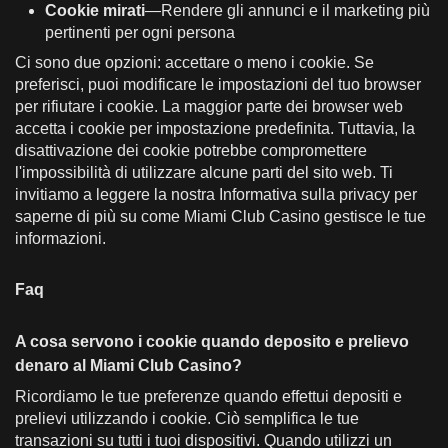
Cookie mirati
—Rendere gli annunci e il marketing più
pertinenti per ogni persona
Ci sono due opzioni: accettare o meno i cookie. Se
preferisci, puoi modificare le impostazioni del tuo browser
per rifiutare i cookie. La maggior parte dei browser web
accetta i cookie per impostazione predefinita. Tuttavia, la
disattivazione dei cookie potrebbe compromettere
l'impossibilità di utilizzare alcune parti del sito web. Ti
invitiamo a leggere la nostra Informativa sulla privacy per
saperne di più su come Miami Club Casino gestisce le tue
informazioni.
Faq
A cosa servono i cookie quando deposito e prelievo
denaro al Miami Club Casino?
Ricordiamo le tue preferenze quando effettui depositi e
prelievi utilizzando i cookie. Ciò semplifica le tue
transazioni su tutti i tuoi dispositivi. Quando utilizzi un