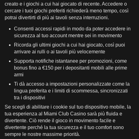
creato e i giochi a cui hai giocato di recente. Accedere o
cercare i tuoi giochi preferiti richiederà meno tempo, così
potrai divertirti di più ai tavoli senza interruzioni.
Consenti accessi rapidi in modo da poter accedere in
sicurezza al tuo account mentre sei in movimento
Ricorda gli ultimi giochi a cui hai giocato, così puoi
arrivare ai rulli o ai tavoli più velocemente
Supporta notifiche istantanee per promozioni, come
bonus fino a €150 per i depositanti mobili alle prime
armi
Ti dà accesso a impostazioni personalizzate come la
lingua preferita e i limiti di scommessa, sincronizzati
tra i dispositivi
Se scegli di abilitare i cookie sul tuo dispositivo mobile, la
tua esperienza al Miami Club Casino sarà più fluida e
divertente. Ciò rende il gioco in movimento facile e
divertente perché la tua sicurezza e il tuo comfort sono
sempre le nostre massime priorità.