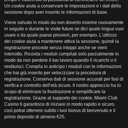
Un cookie aiuta a conservare le impostazioni e i dati della
sessione dopo aver inserito le informazioni di base.
Viene salvato in modo da non doverlo inserire nuovamente
in seguito o durante le visite future se dici quale lingua vuoi
usare o da quale paese provieni, per esempio. L'utilizzo
dei cookie aiuta a mantenere attiva la sessione, quindi la
registrazione procede senza intoppi anche se vieni
interrotto. Ricorda i moduli compilati solo parzialmente in
modo da non perdere il tuo lavoro quando li ricarichi o li
restituisci. Compila in anticipo i moduli con le informazioni
che hai già inserito per velocizzare la procedura di
registrazione. Conserva dati di sessione accurati per fasi di
verifica e controllo dell'età sicure. Il nostro approccio ha lo
scopo di eliminare la frustrazione e semplificare la
registrazione. Grazie al supporto dei cookie, Miami Club
Casino ti garantisce di iniziare in modo rapido e sicuro,
così potrai ottenere subito i tuoi bonus di benvenuto e il
primo deposito di almeno €25.