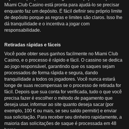
Miami Club Casino está pronta para ajudá-lo se precisar
enquanto faz um depósito. É fácil definir seu próprio limite
de depósito porque as regras e limites são claros. Isso lhe
dá tranquilidade e o incentiva a jogar com
responsabilidade.
Retiradas rápidas e fáceis
Você pode obter seus ganhos facilmente no Miami Club
Casino, e o processo é rápido e fácil. O cassino se dedica
ao jogo responsável, garantindo que os saques sejam
processados de forma rápida e segura, dando
tranquilidade a todos os jogadores. Você nunca estará
longe de suas recompensas se o processo de retirada for
fácil. Depois que sua conta for verificada, tudo o que você
precisa fazer é escolher o método de pagamento que
deseja usar, informar ao site quanto deseja sacar (por
exemplo, 100 € ou mais, se seu saldo permitir) e enviar
sua solicitação. Para receber seu dinheiro rapidamente, a
maioria das solicitações de saque é processada em 48