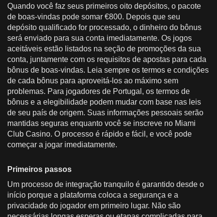
Quando você faz seus primeiros oito depósitos, o pacote
de boas-vindas pode somar €800. Depois que seu
depósito qualificado for processado, o dinheiro do bônus
será enviado para sua conta imediatamente. Os jogos
aceitáveis estão listados na seção de promoções da sua
conta, juntamente com os requisitos de apostas para cada
bônus de boas-vindas. Leia sempre os termos e condições
de cada bônus para aproveitá-los ao máximo sem
problemas. Para jogadores de Portugal, os termos de
bônus e a elegibilidade podem mudar com base nas leis
de seu país de origem. Suas informações pessoais serão
mantidas seguras enquanto você se inscreve no Miami
Club Casino. O processo é rápido e fácil, e você pode
começar a jogar imediatamente.
Primeiros passos
Um processo de integração tranquilo é garantido desde o
início porque a plataforma coloca a segurança e a
privacidade do jogador em primeiro lugar. Não são
necessárias longas esperas ou etapas complicadas para