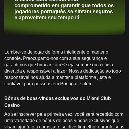
comprometido em garantir que todos os
jogadores português se sintam seguros
e aproveitem seu tempo lá
Lembre-se de jogar de forma inteligente e manter o
controle. Preocupamo-nos com a sua segurança e
garantimos que brincar com € seja sempre uma coisa
divertida e responsável a fazer. Nossa dedicação ao jogo
responsável nos ajuda a manter a plataforma justa e
confiável para pessoas em Portugal e além.
Bônus de boas-vindas exclusivos do Miami Club
Casino
Ao se inscrever pela primeira vez, você será recebido com
uma variedade de bônus de boas-vindas exclusivos que
visam ajudá-lo a começar e se divertir melhor durante suas