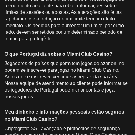
atendimento ao cliente para obter informações sobre
limites de sessões ou apostas. As alterações são feitas
rapidamente e a redução de um limite tem um efeito
imediato. Os pedidos para aumentar um limite, por outro
lado, devem ser retidos por um determinado período de
tempo para protegê-lo.
O que Portugal diz sobre o Miami Club Casino?
Jogadores de países que permitem jogos de azar online
podem se inscrever para jogar no Miami Club Casino.
Antes de se inscrever, verifique as regras da sua área.
Nossa equipe de atendimento ao cliente pode informar se
os jogadores de Portugal podem criar contas e jogar
nossos jogos.
Meu dinheiro e informações pessoais estão seguros
no Miami Club Casino?
Criptografia SSL avançada e protocolos de segurança