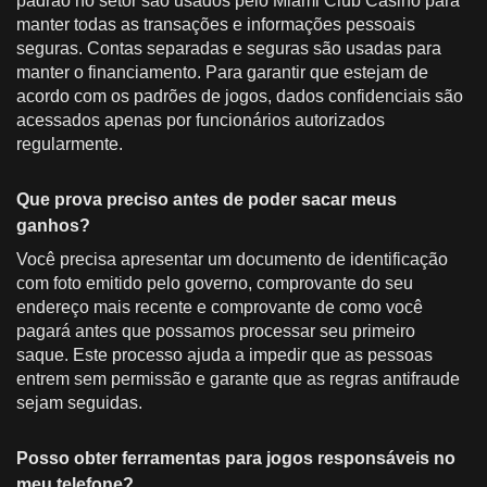
padrão no setor são usados pelo Miami Club Casino para
manter todas as transações e informações pessoais
seguras. Contas separadas e seguras são usadas para
manter o financiamento. Para garantir que estejam de
acordo com os padrões de jogos, dados confidenciais são
acessados apenas por funcionários autorizados
regularmente.
Que prova preciso antes de poder sacar meus
ganhos?
Você precisa apresentar um documento de identificação
com foto emitido pelo governo, comprovante do seu
endereço mais recente e comprovante de como você
pagará antes que possamos processar seu primeiro
saque. Este processo ajuda a impedir que as pessoas
entrem sem permissão e garante que as regras antifraude
sejam seguidas.
Posso obter ferramentas para jogos responsáveis no
meu telefone?