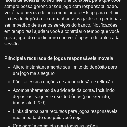
fáceis de acessar no seu telefone ou tablet, para que você
sempre possa gerenciar seu jogo com responsabilidade.
Você não precisa de um computador desktop para definir
limites de depósito, acompanhar seus gastos ou pedir para
ser impedido de usar os serviços do banco. Notificações
em tempo real ajudam você a controlar o tempo que você
gasta jogando e o dinheiro que você aposta durante cada
sessão.
Principais recursos de jogos responsáveis móveis
Altere instantaneamente seu limite de depósito para
um jogo mais seguro
Fácil acesso a opções de autoexclusão e reflexão
Acompanhamento da atividade da conta, incluindo
depósitos, saques e uso de bônus (por exemplo,
bônus até €200)
Links diretos para recursos para jogos responsáveis,
não importa de que país você seja
Criptografia completa para todas as ações