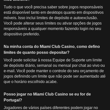
Tudo o que você precisa saber sobre jogos responsáveis
está disponível tanto em desktops quanto em dispositivos
móveis. Isso inclui limites de depósito e autoexclusão.
Você pode alterar seus limites ou ativar opções de jogos
responsáveis a qualquer momento fazendo login no seu
dispositivo preferido.
Na minha conta do Miami Club Casino, como defino
limites de quanto posso depositar?
Você pode solicitar à nossa Equipe de Suporte um limite
de depósito diário, semanal ou mensal por chat ao vivo ou
e-mail. Você pode manter o controle do seu orçamento de
jogos definindo um limite que não pode ser aumentado até
que o horário escolhido acabe.
Posso jogar no Miami Club Casino se eu for de
Portugal?
Jogadores de vários países diferentes podem jogar no