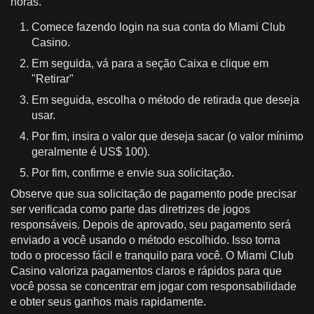
horas.
Comece fazendo login na sua conta do Miami Club
Casino.
Em seguida, vá para a seção Caixa e clique em
"Retirar"
Em seguida, escolha o método de retirada que deseja
usar.
Por fim, insira o valor que deseja sacar (o valor mínimo
geralmente é US$ 100).
Por fim, confirme e envie sua solicitação.
Observe que sua solicitação de pagamento pode precisar
ser verificada como parte das diretrizes de jogos
responsáveis. Depois de aprovado, seu pagamento será
enviado a você usando o método escolhido. Isso torna
todo o processo fácil e tranquilo para você. O Miami Club
Casino valoriza pagamentos claros e rápidos para que
você possa se concentrar em jogar com responsabilidade
e obter seus ganhos mais rapidamente.