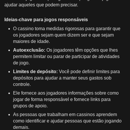
ajudar aqueles que podem precisar.
Ideias-chave para jogos responsáveis
O cassino toma medidas rigorosas para garantir que
os jogadores sejam quem dizem ser e que sejam
maiores de idade.
Autoexclusão:
Os jogadores têm opções que lhes
permitem limitar ou parar de participar de atividades
de jogo.
Limites de depósito:
Você pode definir limites para
depósitos para ajudar a manter seus gastos sob
controle.
Ele fornece aos jogadores informações sobre como
jogar de forma responsável e fornece links para
grupos de apoio.
As pessoas que trabalham em cassinos aprendem
como identificar e ajudar pessoas que estão jogando
demais.