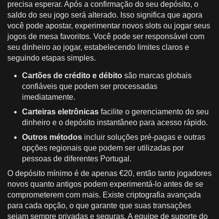
precisa esperar. Após a confirmação do seu depósito, o
saldo do seu jogo será alterado. Isso significa que agora
você pode apostar, experimentar novos slots ou jogar seus
jogos de mesa favoritos. Você pode ser responsável com
seu dinheiro ao jogar, estabelecendo limites claros e
seguindo etapas simples.
Cartões de crédito e débito
são marcas globais
confiáveis que podem ser processadas
imediatamente.
Carteiras eletrônicas
facilite o gerenciamento do seu
dinheiro e o depósito instantâneo para acesso rápido.
Outros métodos
incluir soluções pré-pagas e outras
opções regionais que podem ser utilizadas por
pessoas de diferentes Portugal.
O depósito mínimo é de apenas €20, então tanto jogadores
novos quanto antigos podem experimentá-lo antes de se
comprometerem com mais. Existe criptografia avançada
para cada opção, o que garante que suas transações
sejam sempre privadas e seguras. A equipe de suporte do