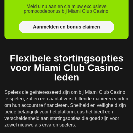
Meld u nu aan en claim uw exclusieve
promocodebonus bij Miami Club Casino.
Aanmelden en bonus claimen
Flexibele stortingsopties
voor Miami Club Casino-
leden
Spelers die geïnteresseerd zijn om bij Miami Club Casino
te spelen, zullen een aantal verschillende manieren vinden
om hun account te financieren. Snelheid en veiligheid zijn
beide belangrijk voor het platform, dus het biedt een
verscheidenheid aan stortingsopties die goed zijn voor
zowel nieuwe als ervaren spelers.