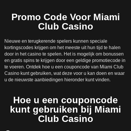
Promo Code Voor Miami
Club Casino
Nieuwe en terugkerende spelers kunnen speciale
kortingscodes krijgen om het meeste uit hun tijd te halen
door in het casino te spelen. Het is mogelijk om bonussen
en gratis spins te krijgen door een geldige promotiecode in
te voeren. Ontdek hoe u een couponcode van Miami Club
Casino kunt gebruiken, wat deze voor u kan doen en waar
u de nieuwste aanbiedingen hieronder kunt vinden.
Hoe u een couponcode
kunt gebruiken bij Miami
Club Casino