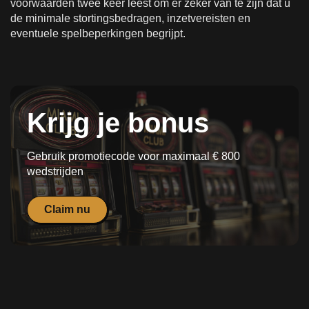
voorwaarden twee keer leest om er zeker van te zijn dat u
de minimale stortingsbedragen, inzetvereisten en
eventuele spelbeperkingen begrijpt.
Krijg je bonus
Gebruik promotiecode voor maximaal € 800
wedstrijden
Claim nu