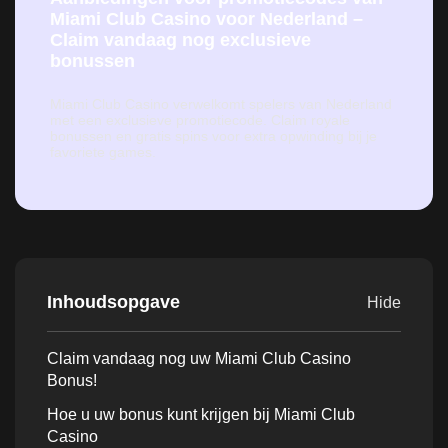
Miami Club Casino voor Nederland –
Claim vandaag nog exclusieve
bonussen
Miami Club Casino verwelkomt spelers van Nederland
met een exclusieve promotiecode. Claim royale
bonussen en gratis spins voor extra opwinding bij je
favoriete games.
Inhoudsopgave
Hide
Claim vandaag nog uw Miami Club Casino
Bonus!
Hoe u uw bonus kunt krijgen bij Miami Club
Casino