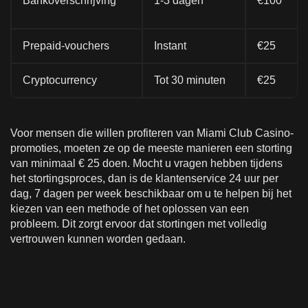
Bankoverschrijving
1-3 dagen
€100
Prepaid-vouchers
Instant
€25
Cryptocurrency
Tot 30 minuten
€25
Voor mensen die willen profiteren van Miami Club Casino-
promoties, moeten ze op de meeste manieren een storting
van minimaal € 25 doen. Mocht u vragen hebben tijdens
het stortingsproces, dan is de klantenservice 24 uur per
dag, 7 dagen per week beschikbaar om u te helpen bij het
kiezen van een methode of het oplossen van een
probleem. Dit zorgt ervoor dat stortingen met volledig
vertrouwen kunnen worden gedaan.