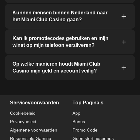
Kunnen mensen binnen Nederland naar
het Miami Club Casino gaan?
Kan ik promotiecodes gebruiken en mijn
winst op mijn telefoon verzilveren?
Op welke manieren houdt Miami Club
Casino mijn geld en account veilig?
Servicevoorwaarden
Top Pagina's
Cookiebeleid
App
Privacybeleid
Bonus
Algemene voorwaarden
Promo Code
Responsible Gaming
Geen stortingsbonus