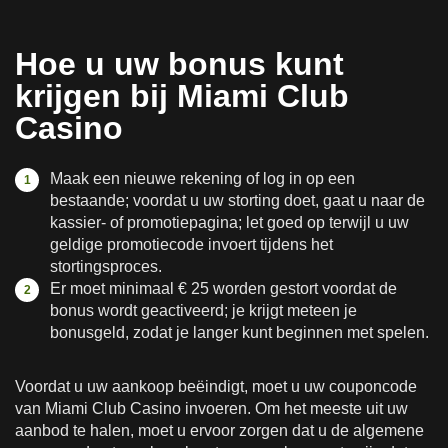
Hoe u uw bonus kunt
krijgen bij Miami Club
Casino
Maak een nieuwe rekening of log in op een
bestaande; voordat u uw storting doet, gaat u naar de
kassier- of promotiepagina; let goed op terwijl u uw
geldige promotiecode invoert tijdens het
stortingsproces.
Er moet minimaal € 25 worden gestort voordat de
bonus wordt geactiveerd; je krijgt meteen je
bonusgeld, zodat je langer kunt beginnen met spelen.
Voordat u uw aankoop beëindigt, moet u uw couponcode
van Miami Club Casino invoeren. Om het meeste uit uw
aanbod te halen, moet u ervoor zorgen dat u de algemene