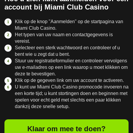
account bij Miami Club Casino
Klik op de knop "Aanmelden" op de startpagina van
Miami Club Casino.
Het typen van uw naam en contactgegevens is
vereist.
Selecteer een sterk wachtwoord en controleer of u
bent wie u zegt dat u bent.
Stuur uw registratieformulier en controleer vervolgens
uw e-mailadres op een link waarop u moet klikken om
deze te bevestigen.
Klik op de gegeven link om uw account te activeren.
U kunt uw Miami Club Casino promocode invoeren na
een korte tijd; u kunt stortingen doen en beginnen met
spelen voor echt geld met slechts een paar klikken
dankzij deze snelle setup.
Klaar om mee te doen?