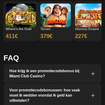
Gold Factory
Pharaos Riches
358€
414€
Glorious Empire
227€
FAQ
Hoe krijg ik een promotiecodebonus bij
Miami Club Casino?
Voor promotiecodebonussen: hoe vaak
moet ik wedden voordat ik geld kan
uitbetalen?