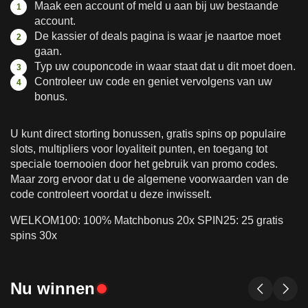
Maak een account of meld u aan bij uw bestaande
account.
De kassier of deals pagina is waar je naartoe moet
gaan.
Typ uw couponcode in waar staat dat u dit moet doen.
Controleer uw code en geniet vervolgens van uw
bonus.
U kunt direct storting bonussen, gratis spins op populaire
slots, multipliers voor loyaliteit punten, en toegang tot
speciale toernooien door het gebruik van promo codes.
Maar zorg ervoor dat u de algemene voorwaarden van de
code controleert voordat u deze inwisselt.
WELKOM100: 100% Matchbonus 20x SPIN25: 25 gratis
spins 30x
Nu winnen