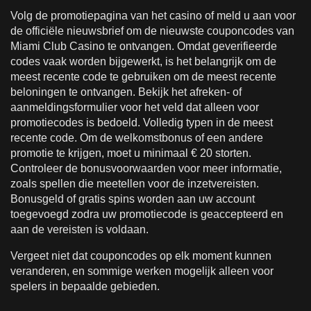
Volg de promotiepagina van het casino of meld u aan voor
de officiële nieuwsbrief om de nieuwste couponcodes van
Miami Club Casino te ontvangen. Omdat geverifieerde
codes vaak worden bijgewerkt, is het belangrijk om de
meest recente code te gebruiken om de meest recente
beloningen te ontvangen. Bekijk het afreken- of
aanmeldingsformulier voor het veld dat alleen voor
promotiecodes is bedoeld. Volledig typen in de meest
recente code. Om de welkomstbonus of een andere
promotie te krijgen, moet u minimaal € 20 storten.
Controleer de bonusvoorwaarden voor meer informatie,
zoals spellen die meetellen voor de inzetvereisten.
Bonusgeld of gratis spins worden aan uw account
toegevoegd zodra uw promotiecode is geaccepteerd en
aan de vereisten is voldaan.
Vergeet niet dat couponcodes op elk moment kunnen
veranderen, en sommige werken mogelijk alleen voor
spelers in bepaalde gebieden.