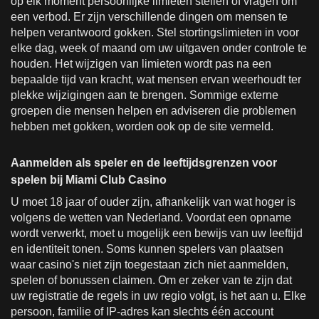
op elk moment persoonlijke limieten stellen of vragen om
een verbod. Er zijn verschillende dingen om mensen te
helpen verantwoord gokken. Stel stortingslimieten in voor
elke dag, week of maand om uw uitgaven onder controle te
houden. Het wijzigen van limieten wordt pas na een
bepaalde tijd van kracht, wat mensen ervan weerhoudt ter
plekke wijzigingen aan te brengen. Sommige externe
groepen die mensen helpen en adviseren die problemen
hebben met gokken, worden ook op de site vermeld.
Aanmelden als speler en de leeftijdsgrenzen voor
spelen bij Miami Club Casino
U moet 18 jaar of ouder zijn, afhankelijk van wat hoger is
volgens de wetten van Nederland. Voordat een opname
wordt verwerkt, moet u mogelijk een bewijs van uw leeftijd
en identiteit tonen. Soms kunnen spelers van plaatsen
waar casino's niet zijn toegestaan zich niet aanmelden,
spelen of bonussen claimen. Om er zeker van te zijn dat
uw registratie de regels in uw regio volgt, is het aan u. Elke
persoon, familie of IP-adres kan slechts één account