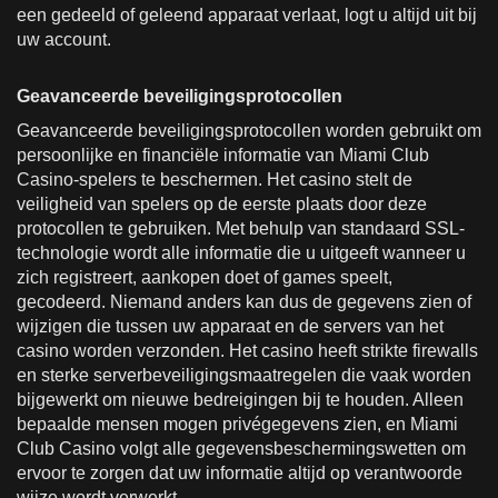
een gedeeld of geleend apparaat verlaat, logt u altijd uit bij
uw account.
Geavanceerde beveiligingsprotocollen
Geavanceerde beveiligingsprotocollen worden gebruikt om
persoonlijke en financiële informatie van Miami Club
Casino-spelers te beschermen. Het casino stelt de
veiligheid van spelers op de eerste plaats door deze
protocollen te gebruiken. Met behulp van standaard SSL-
technologie wordt alle informatie die u uitgeeft wanneer u
zich registreert, aankopen doet of games speelt,
gecodeerd. Niemand anders kan dus de gegevens zien of
wijzigen die tussen uw apparaat en de servers van het
casino worden verzonden. Het casino heeft strikte firewalls
en sterke serverbeveiligingsmaatregelen die vaak worden
bijgewerkt om nieuwe bedreigingen bij te houden. Alleen
bepaalde mensen mogen privégegevens zien, en Miami
Club Casino volgt alle gegevensbeschermingswetten om
ervoor te zorgen dat uw informatie altijd op verantwoorde
wijze wordt verwerkt.