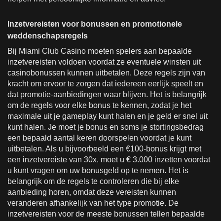
Inzetvereisten voor bonussen en promotionele
weddenschapsregels
Bij Miami Club Casino moeten spelers aan bepaalde
inzetvereisten voldoen voordat ze eventuele winsten uit
casinobonussen kunnen uitbetalen. Deze regels zijn van
kracht om ervoor te zorgen dat iedereen eerlijk speelt en
dat promotie-aanbiedingen waar blijven. Het is belangrijk
om de regels voor elke bonus te kennen, zodat je het
maximale uit je gameplay kunt halen en je geld er snel uit
kunt halen. Je moet je bonus en soms je stortingsbedrag
een bepaald aantal keren doorspelen voordat je kunt
uitbetalen. Als u bijvoorbeeld een €100-bonus krijgt met
een inzetvereiste van 30x, moet u € 3.000 inzetten voordat
u kunt vragen om uw bonusgeld op te nemen. Het is
belangrijk om de regels te controleren die bij elke
aanbieding horen, omdat deze vereisten kunnen
veranderen afhankelijk van het type promotie. De
inzetvereisten voor de meeste bonussen tellen bepaalde