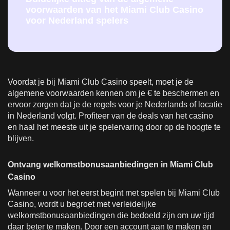
voorwaarden van het Miami Club Casino
voor Nederland spelers
Voordat je bij Miami Club Casino speelt, moet je de
algemene voorwaarden kennen om je € te beschermen en
ervoor zorgen dat je de regels voor je Nederlands of locatie
in Nederland volgt. Profiteer van de deals van het casino
en haal het meeste uit je spelervaring door op de hoogte te
blijven.
Ontvang welkomstbonusaanbiedingen in Miami Club
Casino
Wanneer u voor het eerst begint met spelen bij Miami Club
Casino, wordt u begroet met verleidelijke
welkomstbonusaanbiedingen die bedoeld zijn om uw tijd
daar beter te maken. Door een account aan te maken en