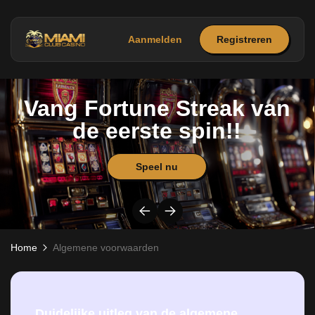
Aanmelden
Registreren
Vang Fortune Streak van
de eerste spin!!
Speel nu
Home
Algemene voorwaarden
Duidelijke uitleg van de algemene