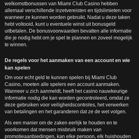
welkomstbonussen van Miami Club Casino hebben
allemaal verschillende inzetvereisten en tijdslimieten voor
wanneer ze kunnen worden gebruikt. Nadat u deze taken
hebt voltooid, kunt u eventuele winst uit bonusgeld
uitbetalen. De bonusvoorwaarden bevatten alle informatie
die je nodig hebt om je spel te plannen en zoveel mogelijk
te winnen.
De regels voor het aanmaken van een account en wie
kan spelen
Om voor echt geld te kunnen spelen bij Miami Club
Casino, moeten alle spelers een account aanmaken.
Wanneer u zich aanmeldt, heeft het casino nauwkeurige
informatie nodig die kan worden gecontroleerd, omdat ze
deze gebruiken voor veiligheidscontroles, het verwerken
van betalingen en het garanderen dat ze de wet volgen.
Als een manier om de zaken eerlijk te houden en te
voorkomen dat mensen misbruik maken van
promotieaanbiedingen, kan elke persoon, elk huishouden