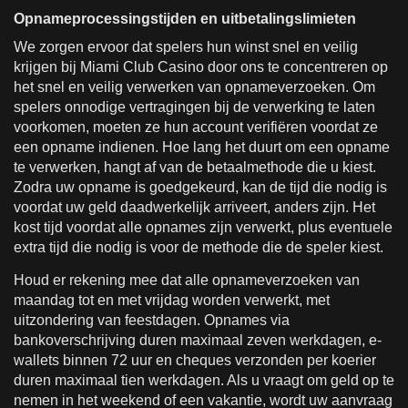
Opnameprocessingstijden en uitbetalingslimieten
We zorgen ervoor dat spelers hun winst snel en veilig
krijgen bij Miami Club Casino door ons te concentreren op
het snel en veilig verwerken van opnameverzoeken. Om
spelers onnodige vertragingen bij de verwerking te laten
voorkomen, moeten ze hun account verifiëren voordat ze
een opname indienen. Hoe lang het duurt om een opname
te verwerken, hangt af van de betaalmethode die u kiest.
Zodra uw opname is goedgekeurd, kan de tijd die nodig is
voordat uw geld daadwerkelijk arriveert, anders zijn. Het
kost tijd voordat alle opnames zijn verwerkt, plus eventuele
extra tijd die nodig is voor de methode die de speler kiest.
Houd er rekening mee dat alle opnameverzoeken van
maandag tot en met vrijdag worden verwerkt, met
uitzondering van feestdagen. Opnames via
bankoverschrijving duren maximaal zeven werkdagen, e-
wallets binnen 72 uur en cheques verzonden per koerier
duren maximaal tien werkdagen. Als u vraagt om geld op te
nemen in het weekend of een vakantie, wordt uw aanvraag