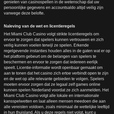
genieten van casinospellen in de wetenschap dat uw
persoonlijke gegevens en accountsaldo altijd veilig zijn
vanwege deze belofte.
Naleving van de wet en licentieregels
Het Miami Club Casino volgt strikte licentieregels om
ervoor te zorgen dat spelers kunnen vertrouwen en zich
veilig kunnen voelen terwijl ze spelen. Erkende
regelgevende instanties houden alles in de gaten wat er op
het platform gebeurt om de belangen van spelers te
beschermen en ervoor te zorgen dat iedereen eerlijk
speelt. Licentie-informatie wordt openbaar gemaakt om
aan te tonen dat het casino zich ertoe verbindt open te zijn
en de wet op alle relevante gebieden te volgen. Spelers
moeten ervoor zorgen dat ze legaal zelf games online
kunnen spelen Nederland voordat ze zich aanmelden. Het
Miami Club Casino volgt alle lokale en internationale
kansspelwetten en laat alleen mensen meedoen die aan
alle vereisten voldoen, zoals minimaal de wettelijke leeftijd
in hun thuisland. Als u deze regels niet volgt, kunt u