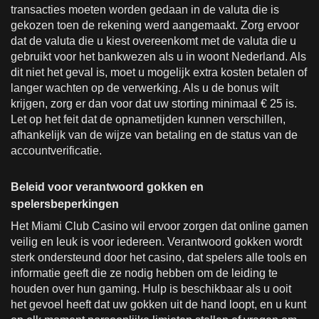
transacties moeten worden gedaan in de valuta die is
gekozen toen de rekening werd aangemaakt. Zorg ervoor
dat de valuta die u kiest overeenkomt met de valuta die u
gebruikt voor het bankwezen als u in woont Nederland. Als
dit niet het geval is, moet u mogelijk extra kosten betalen of
langer wachten op de verwerking. Als u de bonus wilt
krijgen, zorg er dan voor dat uw storting minimaal € 25 is.
Let op het feit dat de opnametijden kunnen verschillen,
afhankelijk van de wijze van betaling en de status van de
accountverificatie.
Beleid voor verantwoord gokken en
spelersbeperkingen
Het Miami Club Casino wil ervoor zorgen dat online gamen
veilig en leuk is voor iedereen. Verantwoord gokken wordt
sterk ondersteund door het casino, dat spelers alle tools en
informatie geeft die ze nodig hebben om de leiding te
houden over hun gaming. Hulp is beschikbaar als u ooit
het gevoel heeft dat uw gokken uit de hand loopt, en u kunt