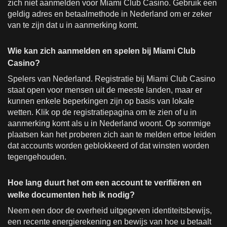
zich niet aanmelden voor Miami Club Casino. Gebruik een
geldig adres en betaalmethode in Nederland om er zeker
van te zijn dat u in aanmerking komt.
Wie kan zich aanmelden en spelen bij Miami Club
Casino?
Spelers van Nederland. Registratie bij Miami Club Casino
staat open voor mensen uit de meeste landen, maar er
kunnen enkele beperkingen zijn op basis van lokale
wetten. Klik op de registratiepagina om te zien of u in
aanmerking komt als u in Nederland woont. Op sommige
plaatsen kan het proberen zich aan te melden ertoe leiden
dat accounts worden geblokkeerd of dat winsten worden
tegengehouden.
Hoe lang duurt het om een account te verifiëren en
welke documenten heb ik nodig?
Neem een door de overheid uitgegeven identiteitsbewijs,
een recente energierekening en bewijs van hoe u betaalt