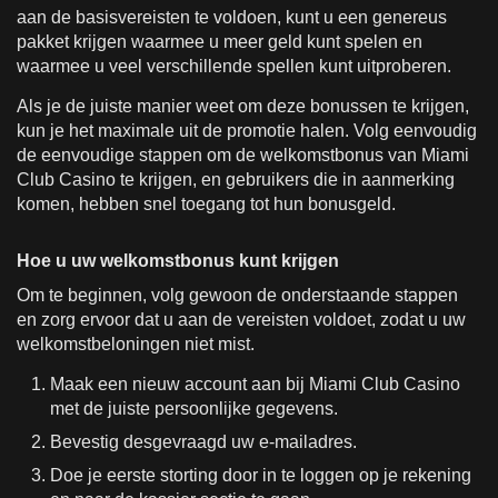
aan de basisvereisten te voldoen, kunt u een genereus
pakket krijgen waarmee u meer geld kunt spelen en
waarmee u veel verschillende spellen kunt uitproberen.
Als je de juiste manier weet om deze bonussen te krijgen,
kun je het maximale uit de promotie halen. Volg eenvoudig
de eenvoudige stappen om de welkomstbonus van Miami
Club Casino te krijgen, en gebruikers die in aanmerking
komen, hebben snel toegang tot hun bonusgeld.
Hoe u uw welkomstbonus kunt krijgen
Om te beginnen, volg gewoon de onderstaande stappen
en zorg ervoor dat u aan de vereisten voldoet, zodat u uw
welkomstbeloningen niet mist.
Maak een nieuw account aan bij Miami Club Casino
met de juiste persoonlijke gegevens.
Bevestig desgevraagd uw e-mailadres.
Doe je eerste storting door in te loggen op je rekening