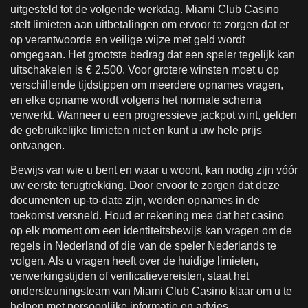
uitgesteld tot de volgende werkdag. Miami Club Casino
stelt limieten aan uitbetalingen om ervoor te zorgen dat er
op verantwoorde en veilige wijze met geld wordt
omgegaan. Het grootste bedrag dat een speler tegelijk kan
uitschakelen is € 2.500. Voor grotere winsten moet u op
verschillende tijdstippen om meerdere opnames vragen,
en elke opname wordt volgens het normale schema
verwerkt. Wanneer u een progressieve jackpot wint, gelden
de gebruikelijke limieten niet en kunt u uw hele prijs
ontvangen.
Bewijs van wie u bent en waar u woont, kan nodig zijn vóór
uw eerste terugtrekking. Door ervoor te zorgen dat deze
documenten up-to-date zijn, worden opnames in de
toekomst versneld. Houd er rekening mee dat het casino
op elk moment om een identiteitsbewijs kan vragen om de
regels in Nederland of die van de speler Nederlands te
volgen. Als u vragen heeft over de huidige limieten,
verwerkingstijden of verificatievereisten, staat het
ondersteuningsteam van Miami Club Casino klaar om u te
helpen met persoonlijke informatie en advies.