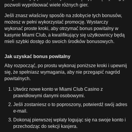
pozwoli wypróbować wiele różnych gier.
Jeśli znasz właściwy sposób na zdobycie tych bonusów,
możesz w pełni wykorzystać promocję. Wystarczy
wykonać proste kroki, aby otrzymać bonus powitalny w
kasynie Miami Club, a kwalifikujący się użytkownicy będą
mieli szybki dostęp do swoich środków bonusowych.
Jak uzyskać bonus powitalny
Aby rozpocząć, po prostu wykonaj poniższe kroki i upewnij
się, że spełniasz wymagania, aby nie przegapić nagród
powitalnych.
Utwórz nowe konto w Miami Club Casino z
prawidłowymi danymi osobowymi.
Jeśli zostaniesz o to poproszony, potwierdź swój adres
e-mail.
Dokonaj pierwszej wpłaty logując się na swoje konto i
przechodząc do sekcji kasjera.