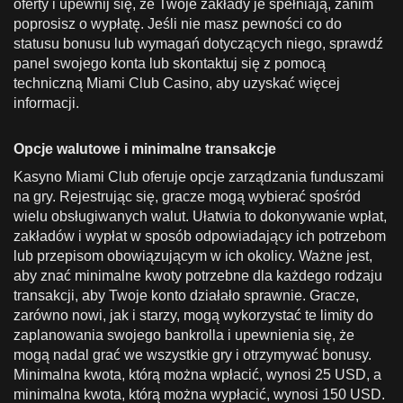
oferty i upewnij się, że Twoje zakłady je spełniają, zanim
poprosisz o wypłatę. Jeśli nie masz pewności co do
statusu bonusu lub wymagań dotyczących niego, sprawdź
panel swojego konta lub skontaktuj się z pomocą
techniczną Miami Club Casino, aby uzyskać więcej
informacji.
Opcje walutowe i minimalne transakcje
Kasyno Miami Club oferuje opcje zarządzania funduszami
na gry. Rejestrując się, gracze mogą wybierać spośród
wielu obsługiwanych walut. Ułatwia to dokonywanie wpłat,
zakładów i wypłat w sposób odpowiadający ich potrzebom
lub przepisom obowiązującym w ich okolicy. Ważne jest,
aby znać minimalne kwoty potrzebne dla każdego rodzaju
transakcji, aby Twoje konto działało sprawnie. Gracze,
zarówno nowi, jak i starzy, mogą wykorzystać te limity do
zaplanowania swojego bankrolla i upewnienia się, że
mogą nadal grać we wszystkie gry i otrzymywać bonusy.
Minimalna kwota, którą można wpłacić, wynosi 25 USD, a
minimalna kwota, którą można wypłacić, wynosi 150 USD.