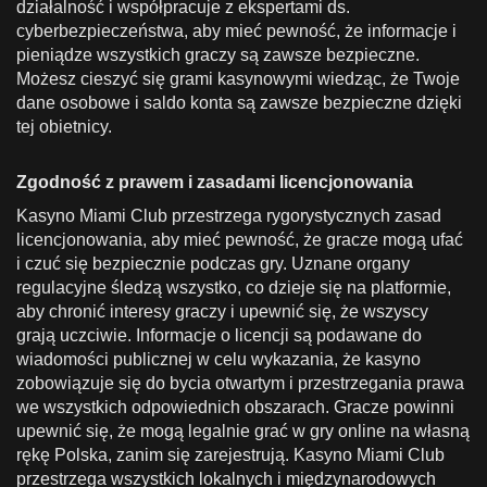
działalność i współpracuje z ekspertami ds.
cyberbezpieczeństwa, aby mieć pewność, że informacje i
pieniądze wszystkich graczy są zawsze bezpieczne.
Możesz cieszyć się grami kasynowymi wiedząc, że Twoje
dane osobowe i saldo konta są zawsze bezpieczne dzięki
tej obietnicy.
Zgodność z prawem i zasadami licencjonowania
Kasyno Miami Club przestrzega rygorystycznych zasad
licencjonowania, aby mieć pewność, że gracze mogą ufać
i czuć się bezpiecznie podczas gry. Uznane organy
regulacyjne śledzą wszystko, co dzieje się na platformie,
aby chronić interesy graczy i upewnić się, że wszyscy
grają uczciwie. Informacje o licencji są podawane do
wiadomości publicznej w celu wykazania, że kasyno
zobowiązuje się do bycia otwartym i przestrzegania prawa
we wszystkich odpowiednich obszarach. Gracze powinni
upewnić się, że mogą legalnie grać w gry online na własną
rękę Polska, zanim się zarejestrują. Kasyno Miami Club
przestrzega wszystkich lokalnych i międzynarodowych