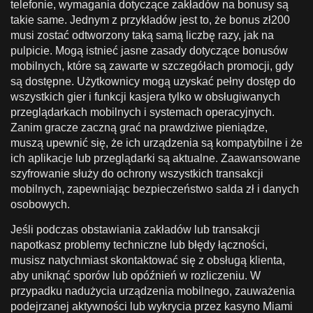
telefonie, wymagania dotyczące zakładów na bonusy są
takie same. Jednym z przykładów jest to, że bonus zł200
musi zostać odtworzony taką samą liczbę razy, jak na
pulpicie. Mogą istnieć jasne zasady dotyczące bonusów
mobilnych, które są zawarte w szczegółach promocji, gdy
są dostępne. Użytkownicy mogą uzyskać pełny dostęp do
wszystkich gier i funkcji kasjera tylko w obsługiwanych
przeglądarkach mobilnych i systemach operacyjnych.
Zanim gracze zaczną grać na prawdziwe pieniądze,
muszą upewnić się, że ich urządzenia są kompatybilne i że
ich aplikacje lub przeglądarki są aktualne. Zaawansowane
szyfrowanie służy do ochrony wszystkich transakcji
mobilnych, zapewniając bezpieczeństwo salda zł i danych
osobowych.
Jeśli podczas obstawiania zakładów lub transakcji
napotkasz problemy techniczne lub błędy łączności,
musisz natychmiast skontaktować się z obsługą klienta,
aby uniknąć sporów lub opóźnień w rozliczeniu. W
przypadku nadużycia urządzenia mobilnego, zauważenia
podejrzanej aktywności lub wykrycia przez kasyno Miami