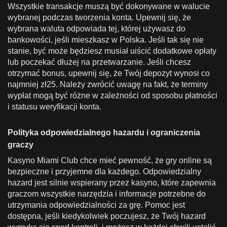
Wszystkie transakcje muszą być dokonywane w walucie
wybranej podczas tworzenia konta. Upewnij się, że
wybrana waluta odpowiada tej, której używasz do
bankowości, jeśli mieszkasz w Polska. Jeśli tak się nie
stanie, być może będziesz musiał uiścić dodatkowe opłaty
lub poczekać dłużej na przetwarzanie. Jeśli chcesz
otrzymać bonus, upewnij się, że Twój depozyt wynosi co
najmniej zł25. Należy zwrócić uwagę na fakt, że terminy
wypłat mogą być różne w zależności od sposobu płatności
i statusu weryfikacji konta.
Polityka odpowiedzialnego hazardu i ograniczenia
graczy
Kasyno Miami Club chce mieć pewność, że gry online są
bezpieczne i przyjemne dla każdego. Odpowiedzialny
hazard jest silnie wspierany przez kasyno, które zapewnia
graczom wszystkie narzędzia i informacje potrzebne do
utrzymania odpowiedzialności za grę. Pomoc jest
dostępna, jeśli kiedykolwiek poczujesz, że Twój hazard