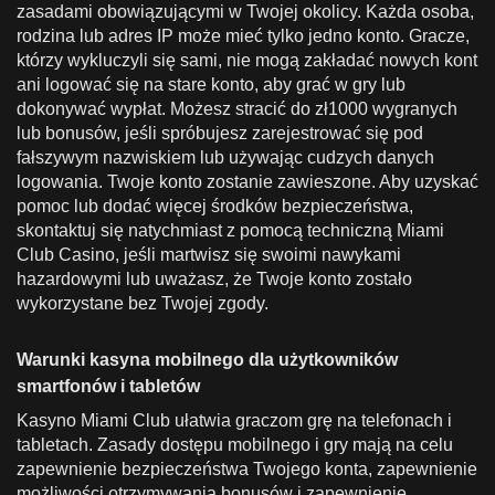
zasadami obowiązującymi w Twojej okolicy. Każda osoba,
rodzina lub adres IP może mieć tylko jedno konto. Gracze,
którzy wykluczyli się sami, nie mogą zakładać nowych kont
ani logować się na stare konto, aby grać w gry lub
dokonywać wypłat. Możesz stracić do zł1000 wygranych
lub bonusów, jeśli spróbujesz zarejestrować się pod
fałszywym nazwiskiem lub używając cudzych danych
logowania. Twoje konto zostanie zawieszone. Aby uzyskać
pomoc lub dodać więcej środków bezpieczeństwa,
skontaktuj się natychmiast z pomocą techniczną Miami
Club Casino, jeśli martwisz się swoimi nawykami
hazardowymi lub uważasz, że Twoje konto zostało
wykorzystane bez Twojej zgody.
Warunki kasyna mobilnego dla użytkowników
smartfonów i tabletów
Kasyno Miami Club ułatwia graczom grę na telefonach i
tabletach. Zasady dostępu mobilnego i gry mają na celu
zapewnienie bezpieczeństwa Twojego konta, zapewnienie
możliwości otrzymywania bonusów i zapewnienie