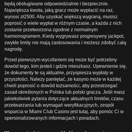
będą obsługiwane odpowiedzialnie i bezpiecznie.
Największa kwota, jaką gracz może wypłacić na raz,
wynosi zł2500. Aby uzyskać większą wygraną, musisz
poprosić o wiele wypłat w różnym czasie, a każda z nich
zostanie przetworzona zgodnie z normalnym
harmonogramem. Kiedy wygrywasz progresywny jackpot,
zwykłe limity nie mają zastosowania i możesz zdobyć całą
nagrodę.
Przed pierwszym wycofaniem się może być potrzebny
dowód tego, kim jesteś i gdzie mieszkasz. Upewnienie się,
że dokumenty te są aktualne, przyspiesza wypłaty w
przyszłości. Należy pamiętać, że kasyno może w każdej
chwili poprosić o dowód tożsamości, aby przestrzegać
zasad określonych w Polska lub polski gracza. Jeśli masz
jakiekolwiek pytania dotyczące aktualnych limitów, czasu
przetwarzania lub wymagań weryfikacyjnych, zespół
wsparcia w Miami Club Casino jest tutaj, aby pomóc Ci w
spersonalizowanych informacjach i poradach.