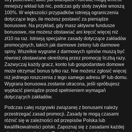
mniejszy wkład lub nic, podczas gdy sloty zwykle wnoszą
100%. W większości przypadków istnieją ograniczenia
dotyczące tego, ile możesz postawić za pieniądze
bonusowe. Na przykład, gdy masz aktywne fundusze
bonusowe, nie możesz obstawiać ani kręcić więcej niż
zł10 na raz. Istnieją specjalne zasady dotyczące zakładów
promocyjnych, takich jak darmowe żetony lub darmowe
spiny. Wszelkie wygrane z darmowych spinów muszą być
również obstawiane określoną przez promocję liczbą razy.
Zazwyczaj każdy gracz, konto lub gospodarstwo domowe
może otrzymać bonus tylko raz. Nie możesz zgłosić więcej
niż jednego roszczenia z tego samego adresu IP lub domu.
Wygrana bonusowa zostanie utracona, jeśli spróbujesz
wypłacić pieniądze przed spełnieniem wymagań
dotyczących zakładów.
Podczas całej rozgrywki związanej z bonusami należy
przestrzegać zasad promocji. Zasady te mogą czasami
różnić się w zależności od przepisów Polska lub
kwalifikowalności polski. Zapoznaj się z zasadami każdej