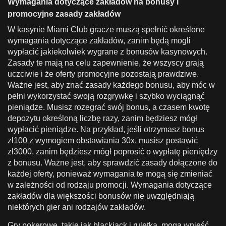
Wymagania dotyczące zakładów na bonusy i
promocyjne zasady zakładów
W kasynie Miami Club gracze muszą spełnić określone
wymagania dotyczące zakładów, zanim będą mogli
wypłacić jakiekolwiek wygrane z bonusów kasynowych.
Zasady te mają na celu zapewnienie, że wszyscy grają
uczciwie i że oferty promocyjne pozostają prawdziwe.
Ważne jest, aby znać zasady każdego bonusu, aby móc w
pełni wykorzystać swoją rozgrywkę i szybko wyciągnąć
pieniądze. Musisz rozegrać swój bonus, a czasem kwotę
depozytu określoną liczbę razy, zanim będziesz mógł
wypłacić pieniądze. Na przykład, jeśli otrzymasz bonus
zł100 z wymogiem obstawiania 30x, musisz postawić
zł3000, zanim będziesz mógł poprosić o wypłatę pieniędzy
z bonusu. Ważne jest, aby sprawdzić zasady dołączone do
każdej oferty, ponieważ wymagania te mogą się zmieniać
w zależności od rodzaju promocji. Wymagania dotyczące
zakładów dla większości bonusów nie uwzględniają
niektórych gier ani rodzajów zakładów.
Gry pokerowe, takie jak blackjack i ruletka, mogą wnieść