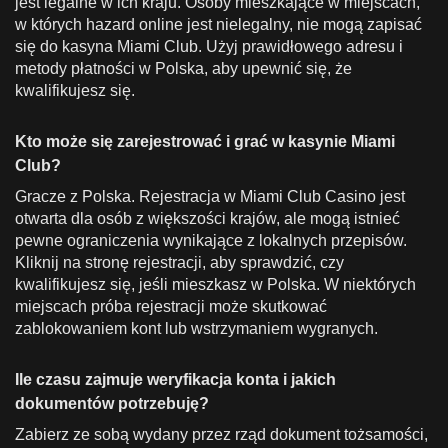
jest legalne w ich kraju. Osoby mieszkające w miejscach,
w których hazard online jest nielegalny, nie mogą zapisać
się do kasyna Miami Club. Użyj prawidłowego adresu i
metody płatności w Polska, aby upewnić się, że
kwalifikujesz się.
Kto może się zarejestrować i grać w kasynie Miami
Club?
Gracze z Polska. Rejestracja w Miami Club Casino jest
otwarta dla osób z większości krajów, ale mogą istnieć
pewne ograniczenia wynikające z lokalnych przepisów.
Kliknij na stronę rejestracji, aby sprawdzić, czy
kwalifikujesz się, jeśli mieszkasz w Polska. W niektórych
miejscach próba rejestracji może skutkować
zablokowaniem kont lub wstrzymaniem wygranych.
Ile czasu zajmuje weryfikacja konta i jakich
dokumentów potrzebuję?
Zabierz ze sobą wydany przez rząd dokument tożsamości,