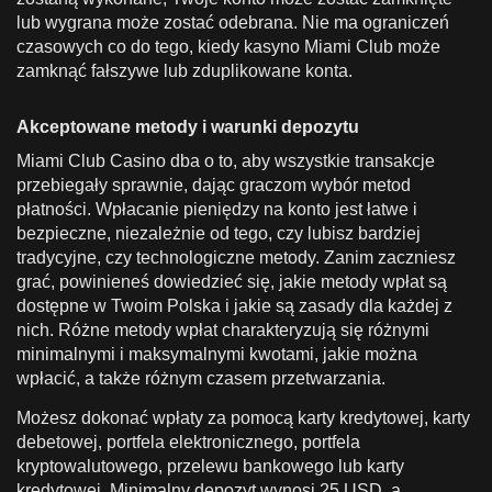
lub wygrana może zostać odebrana. Nie ma ograniczeń
czasowych co do tego, kiedy kasyno Miami Club może
zamknąć fałszywe lub zduplikowane konta.
Akceptowane metody i warunki depozytu
Miami Club Casino dba o to, aby wszystkie transakcje
przebiegały sprawnie, dając graczom wybór metod
płatności. Wpłacanie pieniędzy na konto jest łatwe i
bezpieczne, niezależnie od tego, czy lubisz bardziej
tradycyjne, czy technologiczne metody. Zanim zaczniesz
grać, powinieneś dowiedzieć się, jakie metody wpłat są
dostępne w Twoim Polska i jakie są zasady dla każdej z
nich. Różne metody wpłat charakteryzują się różnymi
minimalnymi i maksymalnymi kwotami, jakie można
wpłacić, a także różnym czasem przetwarzania.
Możesz dokonać wpłaty za pomocą karty kredytowej, karty
debetowej, portfela elektronicznego, portfela
kryptowalutowego, przelewu bankowego lub karty
kredytowej. Minimalny depozyt wynosi 25 USD, a