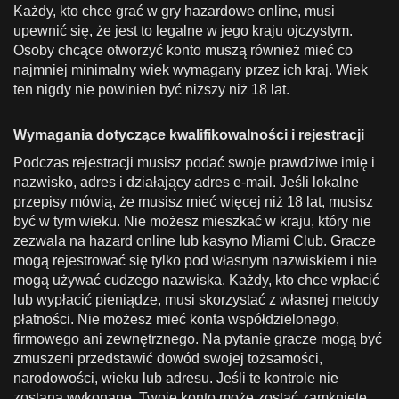
Każdy, kto chce grać w gry hazardowe online, musi
upewnić się, że jest to legalne w jego kraju ojczystym.
Osoby chcące otworzyć konto muszą również mieć co
najmniej minimalny wiek wymagany przez ich kraj. Wiek
ten nigdy nie powinien być niższy niż 18 lat.
Wymagania dotyczące kwalifikowalności i rejestracji
Podczas rejestracji musisz podać swoje prawdziwe imię i
nazwisko, adres i działający adres e-mail. Jeśli lokalne
przepisy mówią, że musisz mieć więcej niż 18 lat, musisz
być w tym wieku. Nie możesz mieszkać w kraju, który nie
zezwala na hazard online lub kasyno Miami Club. Gracze
mogą rejestrować się tylko pod własnym nazwiskiem i nie
mogą używać cudzego nazwiska. Każdy, kto chce wpłacić
lub wypłacić pieniądze, musi skorzystać z własnej metody
płatności. Nie możesz mieć konta współdzielonego,
firmowego ani zewnętrznego. Na pytanie gracze mogą być
zmuszeni przedstawić dowód swojej tożsamości,
narodowości, wieku lub adresu. Jeśli te kontrole nie
zostaną wykonane, Twoje konto może zostać zamknięte